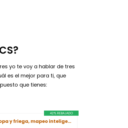
ACS?
es yo te voy a hablar de tres
l es el mejor para ti, que
puesto que tienes:
42% REBAJADO
Ecovacs Deebot OZMO 900 - Robot Aspirador 4 en 1: barre, aspira, pasa mopa y friega, mapeo inteligente láser, compatible con Alexa, App, Wifi, reanuda limpieza tras recarga, reporte por voz, blanco