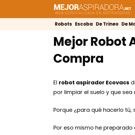
Saltar
al
contenido
Robots
Escoba
De Trineo
De M
Mejor Robot 
Compra
El
robot aspirador Ecovacs
d
por limpiar el suelo y que sea
Porque ¿para qué hacerlo tú, 
Por eso mismo he preparado e