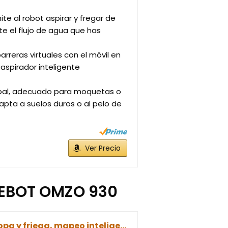
e al robot aspirar y fregar de
e el flujo de agua que has
rreras virtuales con el móvil en
 aspirador inteligente
ncipal, adecuado para moquetas o
apta a suelos duros o al pelo de
Ver Precio
EEBOT OMZO 930
Ecovacs Deebot OZMO 930 - Robot Aspirador 4 en 1: barre, aspira, pasa mopa y friega, mapeo inteligente láser, compatible con Alexa, App, Wifi, reanuda limpieza tras recarga, reporte por voz, alfombras