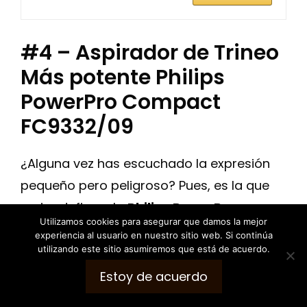
#4 – Aspirador de Trineo
Más potente Philips
PowerPro Compact
FC9332/09
¿Alguna vez has escuchado la expresión
pequeño pero peligroso? Pues, es la que
mejor define a la
Philips PowerPro
Utilizamos cookies para asegurar que damos la mejor
Compact FC9332/09,
una aspiradora de
experiencia al usuario en nuestro sitio web. Si continúa
trineo de tamaño compacto y peso muy
utilizando este sitio asumiremos que está de acuerdo.
ligero (apenas 4.5 Kg.), que tiene una
Estoy de acuerdo
extraordinaria
potencia de 900W.