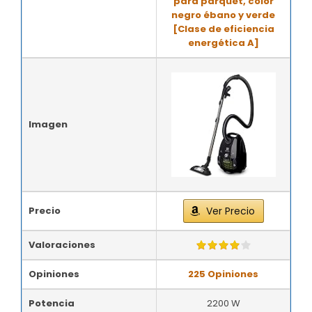
para parquet, color
negro ébano y verde
[Clase de eficiencia
energética A]
Imagen
Precio
Ver Precio
Valoraciones
Opiniones
225 Opiniones
Potencia
2200 W