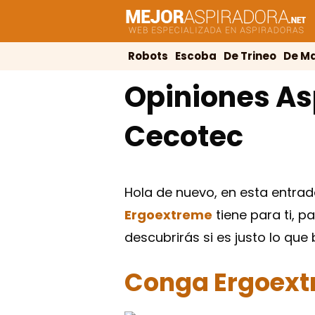
Saltar
al
contenido
Robots
Escoba
De Trineo
De M
Opiniones As
Cecotec
Hola de nuevo, en esta entrad
Ergoextreme
tiene para ti, 
descubrirás si es justo lo que
Conga Ergoex