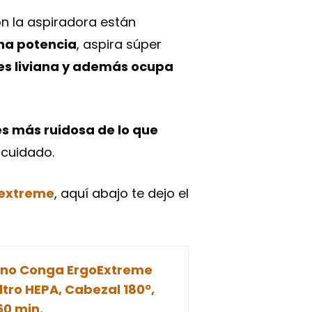
n la aspiradora están
na potencia
, aspira súper
es liviana y además ocupa
es más ruidosa de lo que
 cuidado.
oextreme
, aquí abajo te dejo el
Mano Conga ErgoExtreme
Filtro HEPA, Cabezal 180º,
60 min.