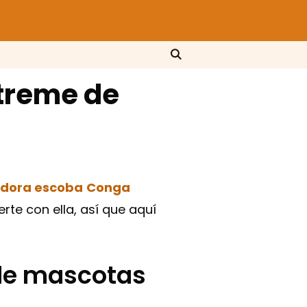
treme de
adora escoba
Conga
te con ella, así que aquí
 de mascotas