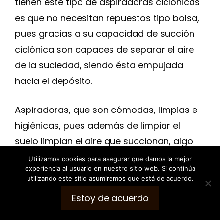
tienen este tipo de aspiradoras ciclónicas
es que no necesitan repuestos tipo bolsa,
pues gracias a su capacidad de succión
ciclónica son capaces de separar el aire
de la suciedad, siendo ésta empujada
hacia el depósito.
Aspiradoras, que son cómodas, limpias e
higiénicas, pues además de limpiar el
suelo limpian el aire que succionan, algo
que sobre todo agradecerán los alérgicos.
Utilizamos cookies para asegurar que damos la mejor
experiencia al usuario en nuestro sitio web. Si continúa
utilizando este sitio asumiremos que está de acuerdo.
Aquí te dejo con algunos de los mejores
Estoy de acuerdo
modelos de aspiradora ciclónica con los
mejores precios durante el BlackFriday: